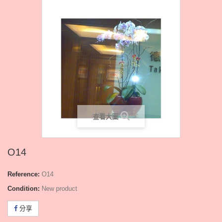
查看大圖
O14
Reference:
O14
Condition:
New product
分享