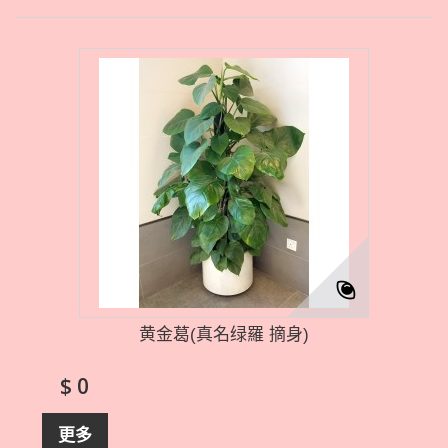
黄金葛(真名绿羅 摘身)
$ 0
更多