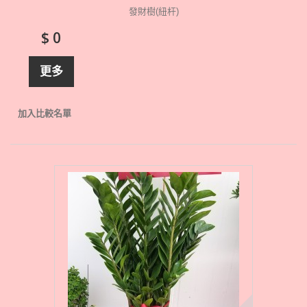
發財樹(紐杆)
$ 0
更多
加入比較名單