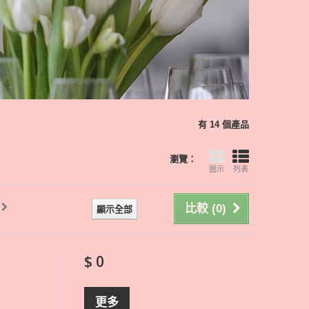
有 14 個產品
瀏覽：
圖示
列表
比較 (
0
)
顯示全部
$ 0
更多