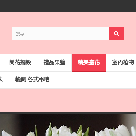
蘭花擺設
禮品果籃
精美臺花
室內植物
表
輓詞 各式弔唁