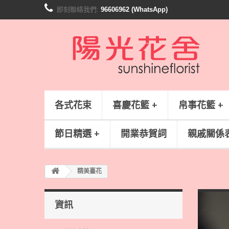
即刻聯絡我們:
96606962 (WhatsApp)
各式花束
喜慶花籃 +
帛事花籃 +
節日精選 +
開業恭賀詞
親戚關係
精美臺花
資訊