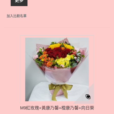
更多
加入比較名單
M9紅玫瑰+黃康乃馨+橙康乃馨+向日葵