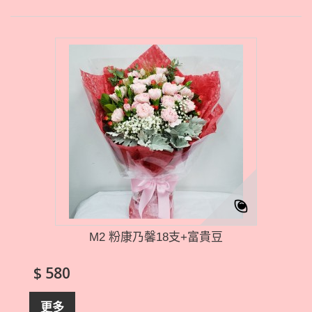
M2 粉康乃馨18支+富貴豆
$ 580
更多