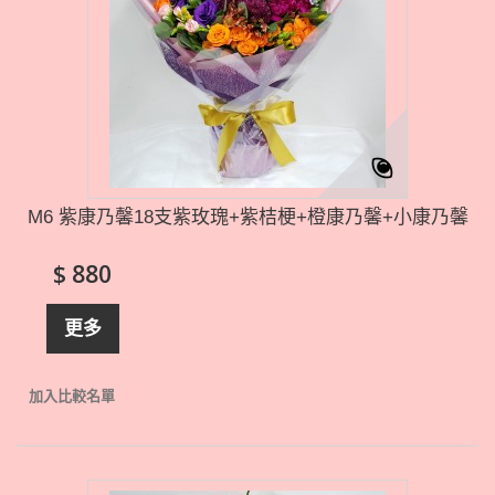
M6 紫康乃馨18支紫玫瑰+紫桔梗+橙康乃馨+小康乃馨
$ 880
更多
加入比較名單