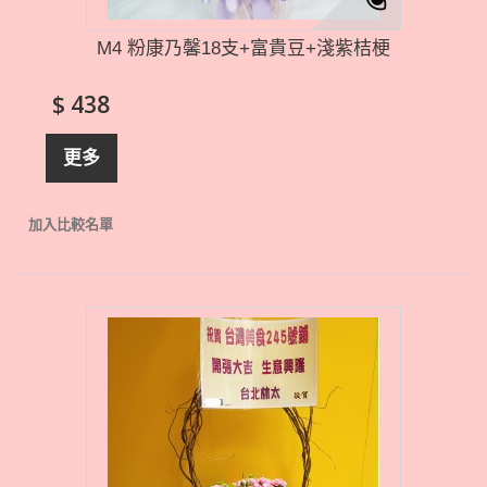
M4 粉康乃馨18支+富貴豆+淺紫桔梗
$ 438
更多
加入比較名單