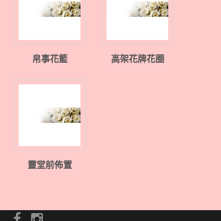
帛事花籃
高架花牌花圈
靈堂前佈置