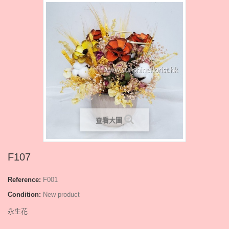
查看大圖
F107
Reference:
F001
Condition:
New product
永生花