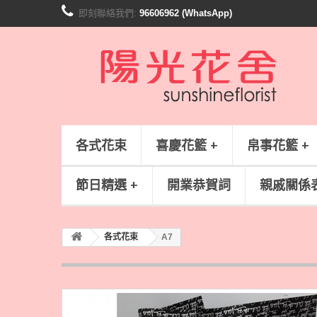
即刻聯絡我們:
96606962 (WhatsApp)
各式花束
喜慶花籃 +
帛事花籃 +
節日精選 +
開業恭賀詞
親戚關係
各式花束
A7