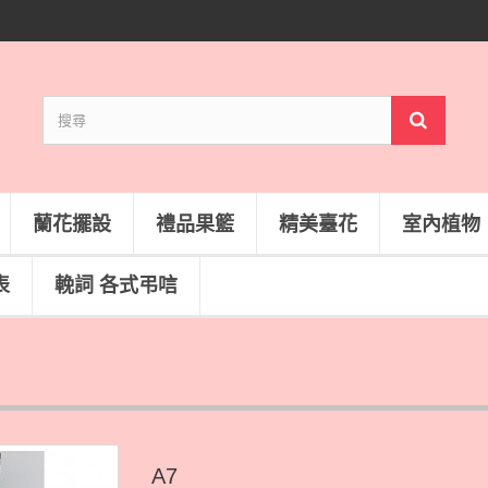
蘭花擺設
禮品果籃
精美臺花
室內植物
表
輓詞 各式弔唁
A7