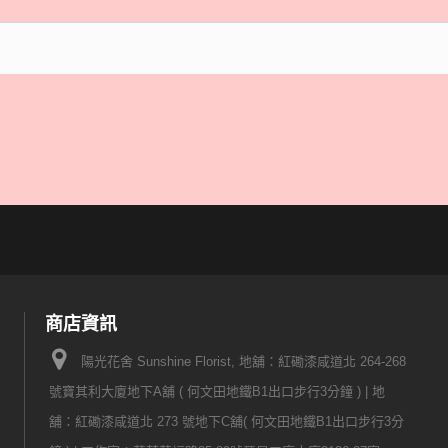
商店資訊
陽光花舍 Sunshine Florist, 地舖：紅磡漆咸道北 264-268
號寶其利大廈地下A舖 ( 何文田地鐵B1出口步行3分鐘 ) | ​ 地
舖：紅磡漆咸道北 273 號地下C舖( 何文田地鐵B1出口步行3分