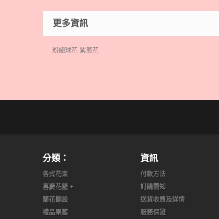
更多資訊
粉繡球花.紫蔥花
分類：
資訊
各式花束
付款方法
喜慶花籃 +
訂購需知
蘭花擺設
送貨收費及詳情
禮品果籃
服務保證