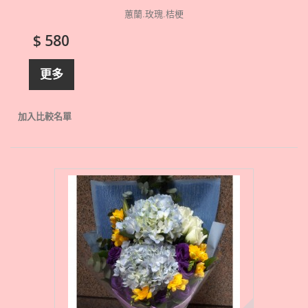
蕙蘭.玫瑰.桔梗
$ 580
更多
加入比較名單