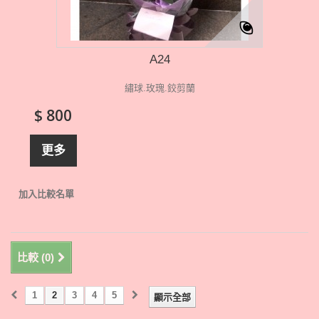
A24
繡球.玫瑰.鉸剪蘭
$ 800
更多
加入比較名單
比較 (
0
)
1
2
3
4
5
顯示全部