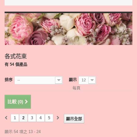
各式花束
有 54 個產品
排序
顯示
--
12
每頁
比較 (
0
)
1
2
3
4
5
顯示全部
顯示 54 項之 13 - 24