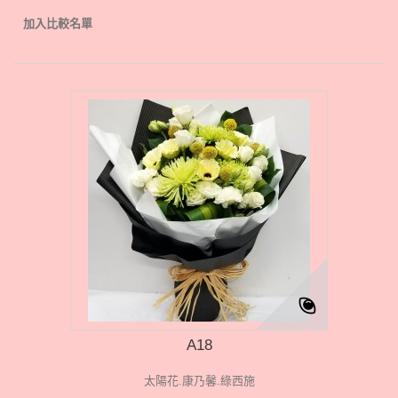
加入比較名單
A18
太陽花.康乃馨.綠西施