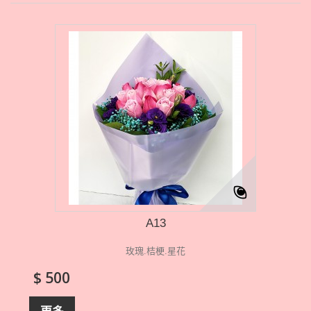
A13
玫瑰.桔梗.星花
$ 500